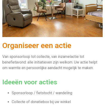
Organiseer een actie
Maak het
verschil in de
Van sponsorloop tot collecte, van inzamelactie tot
laatste
benefietavond: alle initiatieven zijn welkom. Uw actie helpt
om warmte en persoonlijke aandacht mogelijk te maken.
levensfase
Ideeën voor acties
Sponsorloop / fietstocht / wandeling
DONEER NU
Collecte of donatiebox bij uw winkel