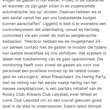
volgen de gasten in hun kamer, in bed, in de badkamer
en wanneer ze zijn gaan zitten in de zogenoemde
automatische ‘sta-op’ stoelen. Daarvan hebben we er
een aantal vanuit het aan ons toebedeelde budget
kunnen aanschaffen”. Liggend in bed is er eveneens een
controlesysteem dat ademhaling, onrust en hartslag
controleert via een onder de matras aangebrachte
bedsensor. “Hierdoor hebben we de mogelijkheid 24-
uur aaneen contact met de gasten te houden die tijdens
hun laatste levensfase bij ons verblijven. Het systeem is
alleen met toestemming van de gast operationeel. Die
monitoring heeft voor zowel de gasten als voor ons
personeel een positieve invloed op de relatie tussen
gast en verzorgers”, aldus Plasschaert. De Haring Party,
met de veiling van het eerste vaatje haring van het
nieuwe vangstseizoen, is een jaarlijks initiatief van de
Rotary Club, Kiwanis Club Lelystad, Inner Wheel en
Lions Club Lelystad om zo een vooraf gekozen goed
doel in de stad te ondersteunen. Daarin werd ditmaal